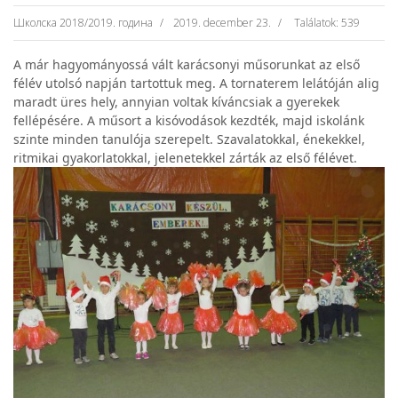
Школска 2018/2019. година
2019. december 23.
Találatok: 539
A már hagyományossá vált karácsonyi műsorunkat az első
félév utolsó napján tartottuk meg. A tornaterem lelátóján alig
maradt üres hely, annyian voltak kíváncsiak a gyerekek
fellépésére. A műsort a kisóvodások kezdték, majd iskolánk
szinte minden tanulója szerepelt. Szavalatokkal, énekekkel,
ritmikai gyakorlatokkal, jelenetekkel zárták az első félévet.