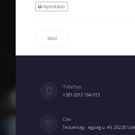
Nyomtatás
Előző
Telefon
+381 (0)13 764-015
Cím
Testvériség - egység u. 49, 26228 Szé