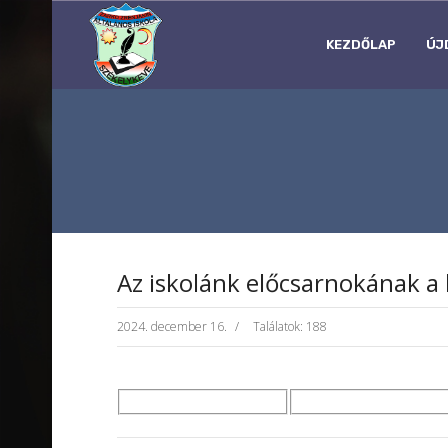
KEZDŐLAP
ÚJ
Аz iskolánk előcsarnokának a 
2024. december 16.
Találatok: 188