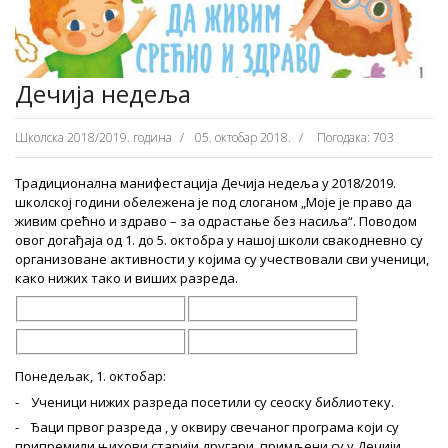
Дечија недеља
Школска 2018/2019. година
05. октобар 2018.
Погодака: 703
Традиционална манифестација Дечија недеља у 2018/2019.
школској години обележена је под слоганом „Моје је право да
живим срећно и здраво – за одрастање без насиља“. Поводом
овог догађаја од 1. до 5. октобра у нашој школи свакодневно су
организоване активности у којима су учествовали сви ученици,
како нижих тако и виших разреда.
Понедељак, 1. октобар:
- Ученици нижих разреда посетили су сеоску библиотеку.
- Ђаци првог разреда , у оквиру свечаног програма који су
припремили њихови старији другари, примљени су у Дечији