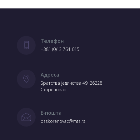
Телефон
+381 (0)13 764-015
Адреса
Братства јединства 49, 26228
Скореновац
Е-пошта
osskorenovac@mts.rs