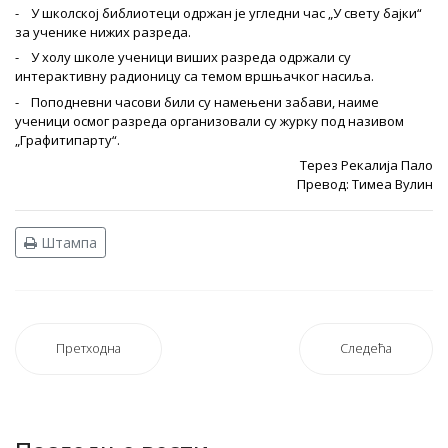
- У школској библиотеци одржан је угледни час „У свету бајки“
за ученике нижих разреда.
- У холу школе ученици виших разреда одржали су
интерактивну радионицу са темом вршњачког насиља.
- Поподневни часови били су намењени забави, наиме
ученици осмог разреда организовали су журку под називом
„Графитипартy“.
Терез Рекалија Пало
Превод: Тимеа Вулин
Штампа
Претходна
Следећа