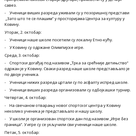
савез.
- Ученици виших разреда уживали су у позоришној представи
„Зато што те се плашим“ у просторијама Центра за културу у
Ковину.
Уторак, 2. октобар:
- Ученици наше школе посетили су локалну Етно-кућу.
- У Ковину су одржане Олимпијске игре.
Среда, 3. октобар:
- Спортски догађај под називом „Трка за срећније детињство“
одржан је у Ковину. Сваки разред наше школе представљало је
по двоје ученика.
- Ученици нижих разреда цртали су по асфалту испред школе.
- Ученици виших разреда организовали су одбојкашки турнир.
Четвртак, 4. октобар:
- На свечаном отварању новог спортског центра у Ковину
неколико ученика је представљало и нашу школу.
- У школи је организован спортски дан под називом „Игре без
граница“. У игре су се укључили сви ученици наше школе.
Петак, 5. октобар: