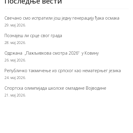
Последње вести
Свечано смо испратили још једну генерацију ђака осмака
29. мај 2026.
Познајеш ли срце свог града
28. мај 2026.
Одржана „Пажљивкова смотра 2026“ у Ковину
26. мај 2026.
Републичко такмичење из српског као нематерњег језика
24. мај 2026.
Спортска олимпијада школске омладине Војводине
21. мај 2026.