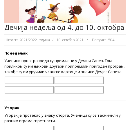
Дечија недеља од 4. до 10. октобра
Школска 2021/2022. година
10. октобар 2021.
Погодака: 504
Понедељак
Ученици првог разреда су примљени у Дечији Савез. Том
приликом су им њихови другари припремили пригодан програм,
такође су им уручили чланске картице и значке Дечјег Савеза.
Уторак
Уторак је протекао у знаку спорта. Ученици су се такмичили у
разним играма спретности.