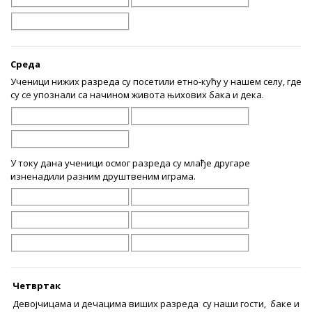
Среда
Ученици нижих разреда су посетили етно-кућу у нашем селу, где
су се упознали са начином живота њихових бака и дека.
У току дана ученици осмог разреда су млађе другаре
изненадили разним друштвеним играма.
Четвртак
Девојчицама и дечацима виших разреда су наши гости, баке и