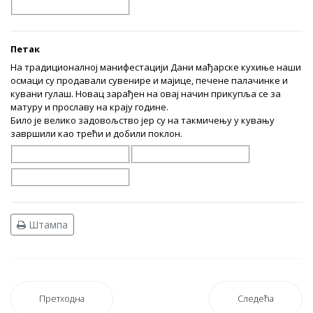
Петак
На традиционалној манифестацији Дани мађарске кухиње наши
осмаци су продавали сувенире и мајице, печене палачинке и
кувани гулаш. Новац зарађен на овај начин прикупља се за
матуру и прославу на крају године.
Било је велико задовољство јер су на такмичењу у кувању
завршили као трећи и добили поклон.
Штампа
Претходна
Следећа