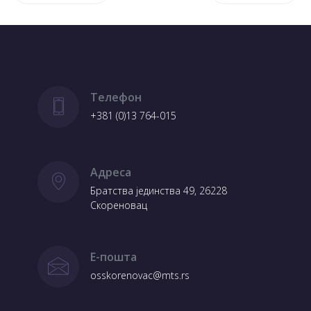
Телефон
+381 (0)13 764-015
Адреса
Братства јединства 49, 26228
Скореновац
Е-пошта
osskorenovac@mts.rs