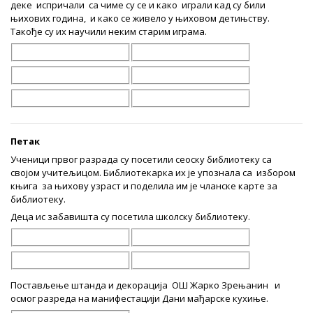
деке испричали са чиме су се и како играли кад су били
њихових година, и како се живело у њиховом детињству.
Такође су их научили неким старим играма.
Петак
Ученици првог разрада су посетили сеоску библиотеку са
својом учитељицом. Библиотекарка их је упознала са избором
књига за њихову узраст и поделила им је чланске карте за
библиотеку.
Деца ис забавишта су посетила школску библиотеку.
Постављење штанда и декорација ОШ Жарко Зрењанин и
осмог разреда на манифестацији Дани мађарске кухиње.