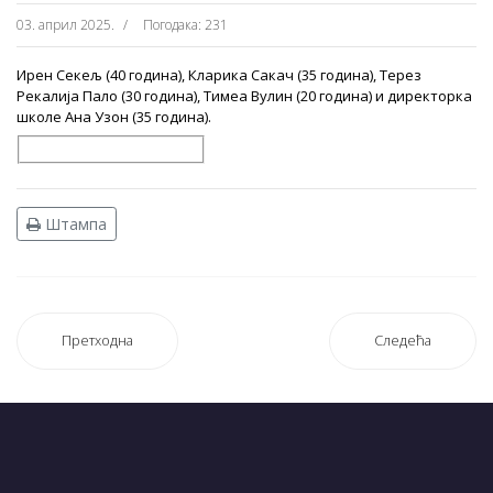
03. април 2025.
Погодака: 231
Ирен Секељ (40 година), Кларика Сакач (35 година), Терез
Рекалија Пало (30 година), Тимеа Вулин (20 година) и директорка
школе Ана Узон (35 година).
Штампа
Претходна
Следећа